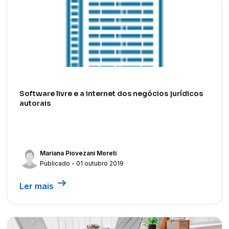
Software livre e a internet dos negócios jurídicos
autorais
Mariana Piovezani Moreti
Publicado - 01 outubro 2019
arrow_right_alt
Ler mais