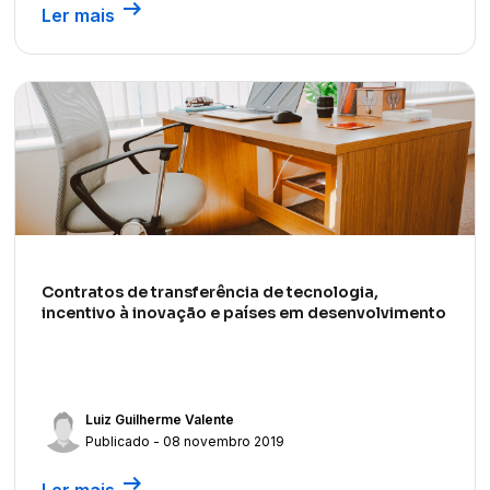
arrow_right_alt
Ler mais
Contratos de transferência de tecnologia,
incentivo à inovação e países em desenvolvimento
Luiz Guilherme Valente
Publicado - 08 novembro 2019
arrow_right_alt
Ler mais