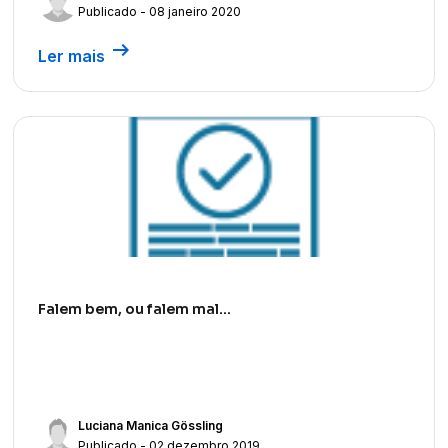
Publicado - 08 janeiro 2020
arrow_right_alt
Ler mais
Falem bem, ou falem mal…
Luciana Manica Gössling
Publicado - 02 dezembro 2019