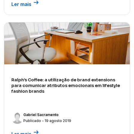
arrow_right_alt
Ler mais
Ralph’s Coffee: a utilização de brand extensions
para comunicar atributos emocionais em lifestyle
fashion brands
Gabriel Sacramento
Publicado - 19 agosto 2019
arrow_right_alt
Ler mais