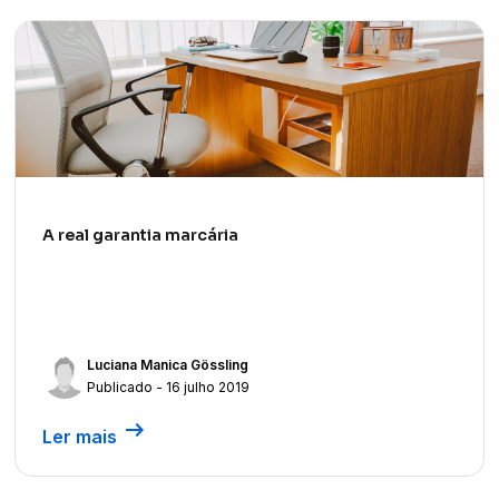
A real garantia marcária
Luciana Manica Gössling
Publicado - 16 julho 2019
arrow_right_alt
Ler mais