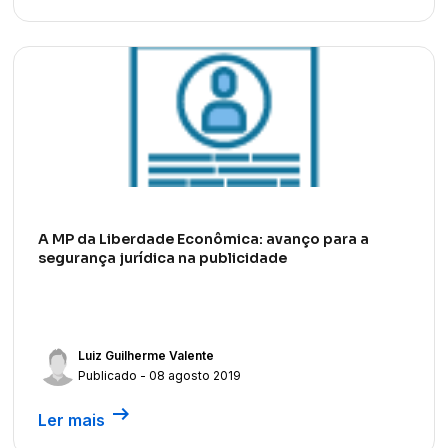
A MP da Liberdade Econômica: avanço para a
segurança jurídica na publicidade
Luiz Guilherme Valente
Publicado - 08 agosto 2019
arrow_right_alt
Ler mais