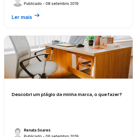
Publicado - 08 setembro 2019
arrow_right_alt
Ler mais
Descobri um plágio da minha marca, o que fazer?
Renata Soares
Publicado - 06 setembro 2019