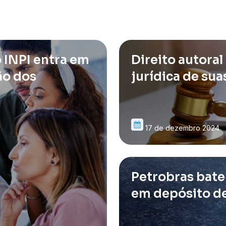
 INPI entra em
Direito autora
ão dos
jurídica de sua
17 de dezembro 2024
Petrobras bate
em depósito d