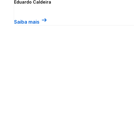
Eduardo Caldeira
arrow_right_alt
Saiba mais