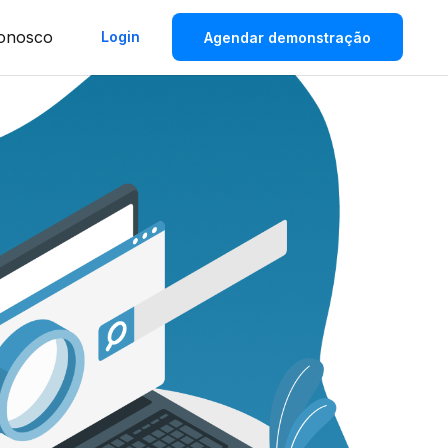
Conosco
Login
Agendar demonstração