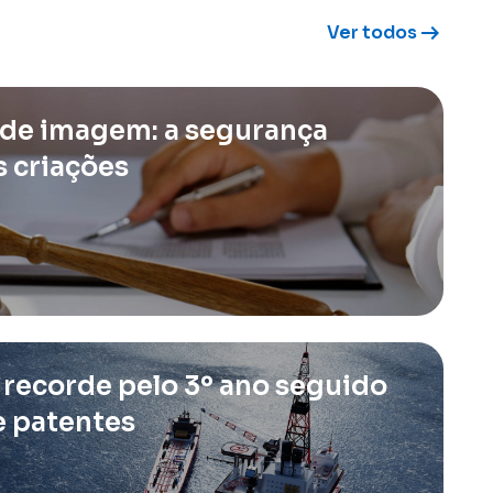
arrow_right_alt
Ver todos
l de imagem: a segurança
s criações
 recorde pelo 3º ano seguido
e patentes