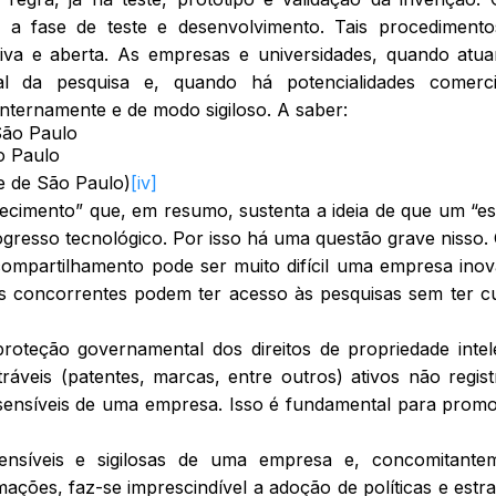
e a fase de teste e desenvolvimento. Tais procediment
tiva e aberta. As empresas e universidades, quando at
ial da pesquisa e, quando há potencialidades comerci
internamente e de modo sigiloso. A saber:
o Paulo
e de São Paulo)
[iv]
cimento” que, em resumo, sustenta a ideia de que um “e
rogresso tecnológico. Por isso há uma questão grave nisso
compartilhamento pode ser muito difícil uma empresa ino
s concorrentes podem ter acesso às pesquisas sem ter c
oteção governamental dos direitos de propriedade intel
ráveis (patentes, marcas, entre outros) ativos não regist
sensíveis de uma empresa. Isso é fundamental para prom
ensíveis e sigilosas de uma empresa e, concomitantem
ações, faz-se imprescindível a adoção de políticas e estra