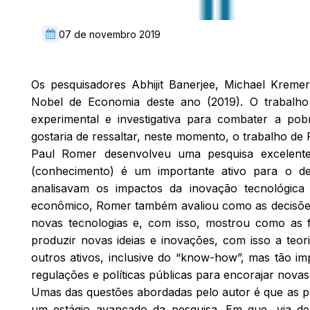
07 de novembro 2019
Os pesquisadores Abhijit Banerjee, Michael Kreme
Nobel de Economia deste ano (2019). O trabalh
experimental e investigativa para combater a p
gostaria de ressaltar, neste momento, o trabalho d
Paul Romer desenvolveu uma pesquisa excelent
(conhecimento) é um importante ativo para o de
analisavam os impactos da inovação tecnológic
econômico, Romer também avaliou como as decisõe
novas tecnologias e, com isso, mostrou como as
produzir novas ideias e inovações, com isso a teo
outros ativos, inclusive do “know-how”, mas tão i
regulações e políticas públicas para encorajar novas
Umas das questões abordadas pelo autor é que as p
um estágio avançado da pesquisa. Em que, via de 