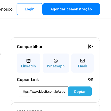
onosco
Login
Agendar demonstração
send
Compartilhar
O
Linkedin
Whatsapp
Email
link
Copiar Link
Copiar