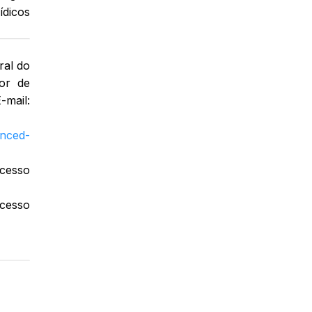
ídicos
ral do
sor de
mail:
anced-
cesso
cesso