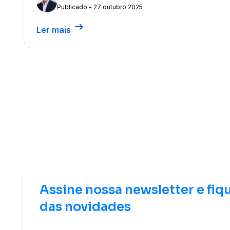
Publicado - 27 outubro 2025
arrow_right_alt
Ler mais
Assine nossa newsletter e fiq
das novidades