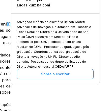
Artigo escrito por
Lucas Ruíz Balconi
Advogado e sócio do escritório Balconi Moreti
coni
[i]
Advocacia da Inovação. Doutorando em Filosofia e
es do
Teoria Geral do Direito pela Universidade de São
dagem
Paulo (USP) e Mestre em Direito Político e
Econômico pela Universidade Presbiteriana
e, mas
Mackenzie (UPM). Professor de graduação e pós-
graduação. Coordenador da pós-graduação de
ledge
Direito a Inovação na UNIFIL. Diretor da ABA
iores
Londrina. Pesquisador do Grupo de Estudos de
Direito Autoral e Industrial (GEDAI/UFPR)
mento
ção de
Sobre o escritor
s para
tes de
 sobre
s após
 O que