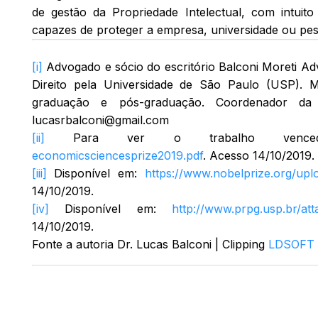
de gestão da Propriedade Intelectual, com intuito
capazes de proteger a empresa, universidade ou pes
[i]
Advogado e sócio do escritório Balconi Moreti Ad
Direito pela Universidade de São Paulo (USP). 
graduação e pós-graduação. Coordenador da 
lucasrbalconi@gmail.com
[ii]
Para ver o trabalho venc
economicsciencesprize2019.pdf
. Acesso 14/10/2019.
[iii]
Disponível em:
https://www.nobelprize.org/up
14/10/2019.
[iv]
Disponível em:
http://www.prpg.usp.br/att
14/10/2019.
Fonte a autoria Dr. Lucas Balconi | Clipping
LDSOFT