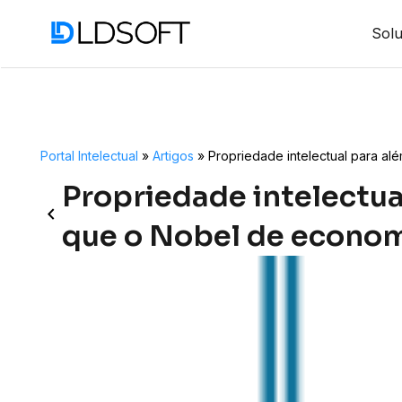
Sol
Portal Intelectual
»
Artigos
»
Propriedade intelectual para al
Propriedade intelectua
keyboard_arrow_left
que o Nobel de econom