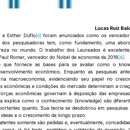
Lucas Ruíz Bal
r e Esther Duflo
[ii]
foram anunciados como os vencedor
o dos pesquisadores tem, como fundamento, uma abor
obreza no mundo. O trabalho dos Laureados é excelent
e Paul Romer, vencedor do Nobel de economia de 2018
[iii]
.
e que fornece as bases para se avaliar como o know
senvolvimento econômico. Enquanto as pesquisas anter
a na macroeconomia, evidenciando seu papel no cresci
s econômicas e condições do mercado determinam a cria
 forças econômicas governam à disposição das empresa
ria explica como o conhecimento (knowledge) são diferen
mportantes quanto. Sua teoria se desdobrou em pesquisas
 ideias e o crescimento de longo prazo.
atentes somente são pedidas e, eventualmente, concedida
regra, já há teste, protótipo e validação da invenção.