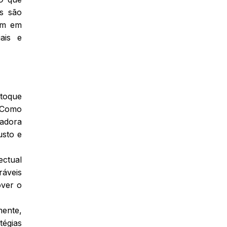
os são
uam em
ais e
stoque
. Como
vadora
usto e
ectual
ráveis
over o
ente,
tégias