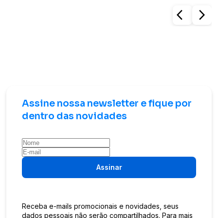
arrow_back_ios
arrow_forward_ios
Assine nossa newsletter e fique por
dentro das novidades
Assinar
Receba e-mails promocionais e novidades, seus
dados pessoais não serão compartilhados. Para mais