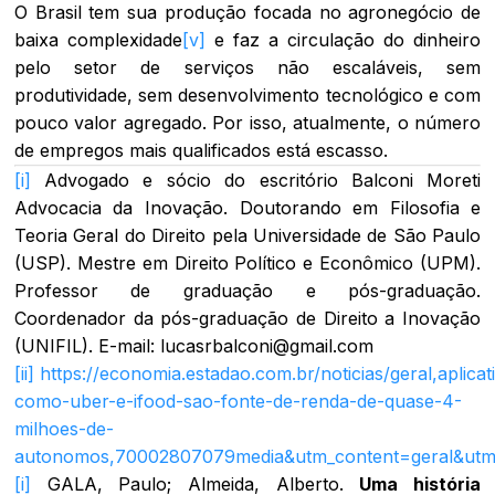
O Brasil tem sua produção focada no agronegócio de
baixa complexidade
[v]
e faz a circulação do dinheiro
pelo setor de serviços não escaláveis, sem
produtividade, sem desenvolvimento tecnológico e com
pouco valor agregado. Por isso, atualmente, o número
de empregos mais qualificados está escasso.
[i]
Advogado e sócio do escritório Balconi Moreti
Advocacia da Inovação. Doutorando em Filosofia e
Teoria Geral do Direito pela Universidade de São Paulo
(USP). Mestre em Direito Político e Econômico (UPM).
Professor de graduação e pós-graduação.
Coordenador da pós-graduação de Direito a Inovação
(UNIFIL). E-mail:
lucasrbalconi@gmail.com
[ii]
https://economia.estadao.com.br/noticias/geral,aplicat
como-uber-e-ifood-sao-fonte-de-renda-de-quase-4-
milhoes-de-
autonomos,70002807079media&utm_content=geral&u
[i]
GALA, Paulo; Almeida, Alberto.
Uma história