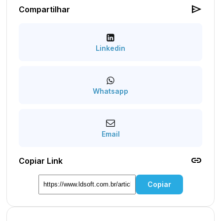
send
Compartilhar
Linkedin
Whatsapp
Email
link
Copiar Link
Copiar