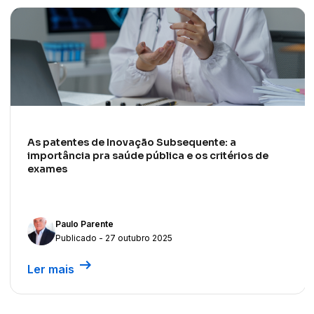
As patentes de Inovação Subsequente: a
importância pra saúde pública e os critérios de
exames
Paulo Parente
Publicado - 27 outubro 2025
arrow_right_alt
Ler mais