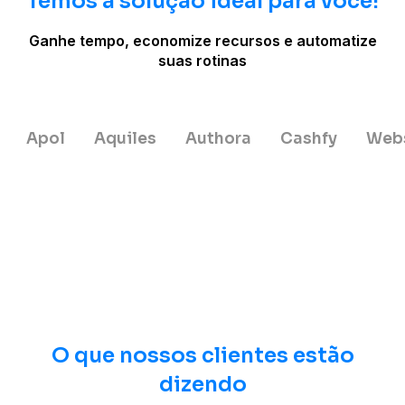
Temos a solução ideal para você!
Ganhe tempo, economize recursos e automatize
suas rotinas
Apol
Aquiles
Authora
Cashfy
Web
O que nossos clientes estão
dizendo