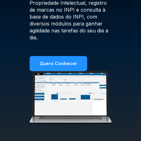
marcas d
Propriedade Intelectual, registro
Fazemos 
de marcas no INPI e consulta à
e encam
base de dados do INPI, com
selecio
diversos módulos para ganhar
dentro 
agilidade nas tarefas do seu dia a
dia.
Que
Quero Conhecer