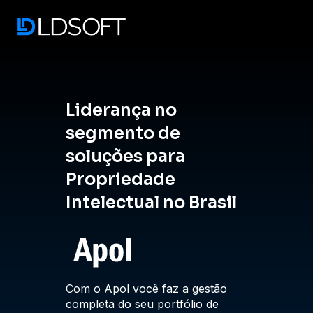
menu
Liderança no
Lide
segmento de
segm
soluções para
solu
Propriedade
Prop
Intelectual no Brasil
Intel
Assumim
Com o Apol você faz a gestão
os eleme
completa do seu portfólio de