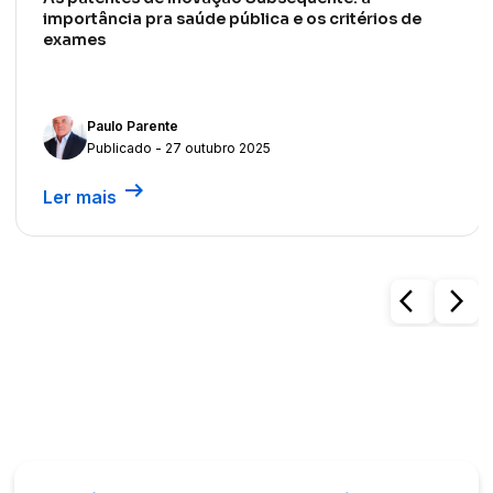
importância pra saúde pública e os critérios de
exames
Paulo Parente
Publicado - 27 outubro 2025
arrow_right_alt
Ler mais
arrow_back_ios
arrow_forward_ios