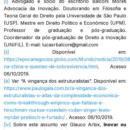
[i]
Advogado e sócio do escritório Balconi Moreti
Advocacia da Inovação. Doutorando em Filosofia e
Teoria Geral do Direito pela Universidade de São Paulo
(USP). Mestre em Direito Político e Econômico (UPM).
Professor de graduação e pós-graduação.
Coordenador da pós-graduação de Direito a Inovação
(UNIFIL). E-mail:
lucasrbalconi@gmail.com
[ii]
Disponível em:
https://epocanegocios.globo.com/Mundo/noticia/2019/0
na-china-e-questao-de-sobrevivencia.html
. Acesso
06/10/2019.
[iii]
Ver “A vingança dos estruturalistas”. Disponível em:
https://www.paulogala.com.br/a-vinganca-dos-
estruturalistas-o-atlas-da-complexidade-economica-
como-breakthrough-empirico-que-faltava-a-
hirschman-nurkse-rosestein-rodan-singer-lewis-
myrdal-prebisch-e-furtado/
. Acesso: 06/10/2019.
[iv]
Sobre este assunto ver Glauco Arbix,
Inovar ou