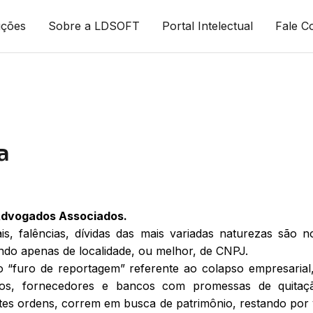
uções
Sobre a LDSOFT
Portal Intelectual
Fale C
a
Advogados Associados.
, falências, dívidas das mais variadas naturezas são no
ndo apenas de localidade, ou melhor, de CNPJ.
 “furo de reportagem” referente ao colapso empresarial
ados, fornecedores e bancos com promessas de quitaç
entes ordens, correm em busca de patrimônio, restando por