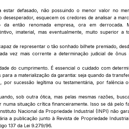
ma estar defasado, não possuindo o menor valor no me
to desesperador, esquecem os credores de analisar a mar
to da então renomada empresa, ora em derrocada. M
ntivo, imaterial, mas eventualmente, muito superior a 
 capaz de representar o tão sonhado bilhete premiado, des
ada vez mais corrente a determinação judicial de ônus
vidade do cumprimento. É essencial o cuidado com determ
s para a materialização da garantia: seja quando da transfe
 por sucessão legítima ou testamentária, por falência 
ando, sob outra ótica, mas pelas mesmas razões, busc
 numa situação crítica financeiramente. Isso se dá pelo f
stituto Nacional da Propriedade Industrial (INPI) não gara
ria a publicação junto à Revista de Propriedade Industria
tigo 137 da Lei 9.279/96.