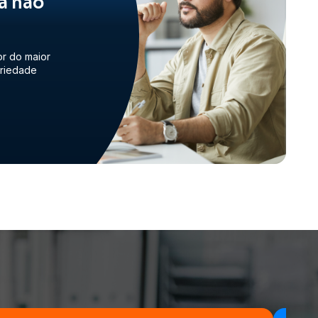
a não
or do maior
priedade