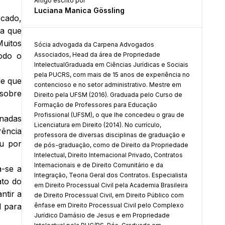
Artigo escrito por
Luciana Manica Gössling
rcado,
ca que
uitos
Sócia advogada da Carpena Advogados
todo o
Associados, Head da área de Propriedade
IntelectualGraduada em Ciências Jurídicas e Sociais
pela PUCRS, com mais de 15 anos de experiência no
de que
contencioso e no setor administrativo. Mestre em
 sobre
Direito pela UFSM (2016). Graduada pelo Curso de
Formação de Professores para Educação
Profissional (UFSM), o que lhe concedeu o grau de
inadas
Licenciatura em Direito (2014). No currículo,
rência
professora de diversas disciplinas de graduação e
ou por
de pós-graduação, como de Direito da Propriedade
Intelectual, Direito Internacional Privado, Contratos
Internacionais e de Direito Comunitário e da
a-se a
Integração, Teoria Geral dos Contratos. Especialista
ato do
em Direito Processual Civil pela Academia Brasileira
ntir a
de Direito Processual Civil, em Direito Público com
l para
ênfase em Direito Processual Civil pelo Complexo
Jurídico Damásio de Jesus e em Propriedade