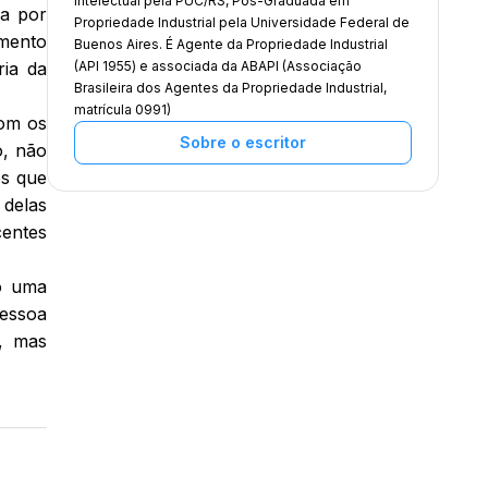
Intelectual pela PUC/RS, Pós-Graduada em
da por
Propriedade Industrial pela Universidade Federal de
imento
Buenos Aires. É Agente da Propriedade Industrial
ria da
(API 1955) e associada da ABAPI (Associação
Brasileira dos Agentes da Propriedade Industrial,
matrícula 0991)
com os
Sobre o escritor
o, não
es que
 delas
centes
o uma
pessoa
”, mas