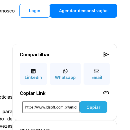
onosco
Login
Agendar demonstração
send
Compartilhar
Linkedin
Whatsapp
Email
link
Copiar Link
tícias
Copiar
, para
ão de
 vezes