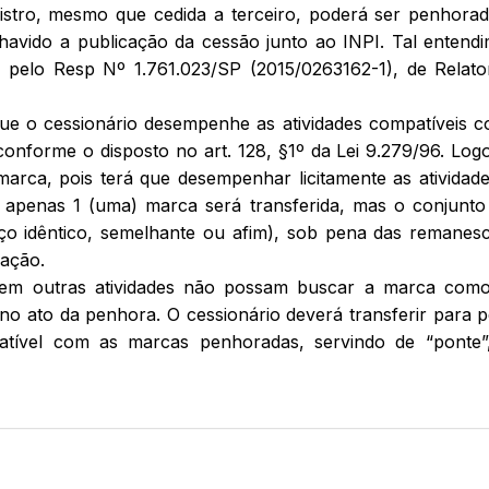
istro, mesmo que cedida a terceiro, poderá ser penhora
havido a publicação da cessão junto ao INPI. Tal entend
da pelo Resp Nº 1.761.023/SP (2015/0263162-1), de Relato
 que o cessionário desempenhe as atividades compatíveis 
conforme o disposto no art. 128, §1º da Lei 9.279/96. Log
arca, pois terá que desempenhar licitamente as atividad
 apenas 1 (uma) marca será transferida, mas o conjunto
iço idêntico, semelhante ou afim), sob pena das remanes
lação.
hem outras atividades não possam buscar a marca com
 no ato da penhora. O cessionário deverá transferir para 
patível com as marcas penhoradas, servindo de “ponte