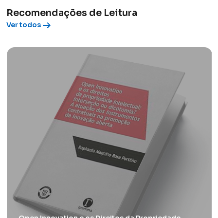
Recomendações de Leitura
arrow_right_alt
Ver todos