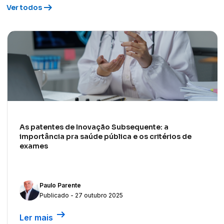
arrow_right_alt
Ver todos
As patentes de Inovação Subsequente: a
importância pra saúde pública e os critérios de
exames
Paulo Parente
Publicado - 27 outubro 2025
arrow_right_alt
Ler mais