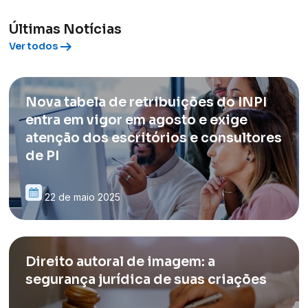
Últimas Notícias
arrow_right_alt
Ver todos
Nova tabela de retribuições do INPI
entra em vigor em agosto e exige
atenção dos escritórios e consultores
de PI
22 de maio 2025
Direito autoral de imagem: a
segurança jurídica de suas criações