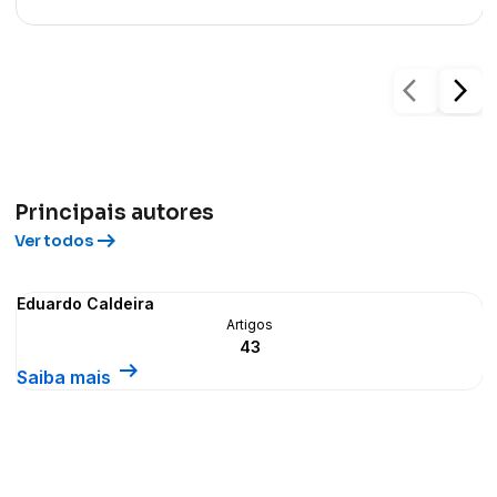
arrow_back_ios
arrow_forward_ios
Principais autores
arrow_right_alt
Ver todos
Eduardo Caldeira
Artigos
43
arrow_right_alt
Saiba mais