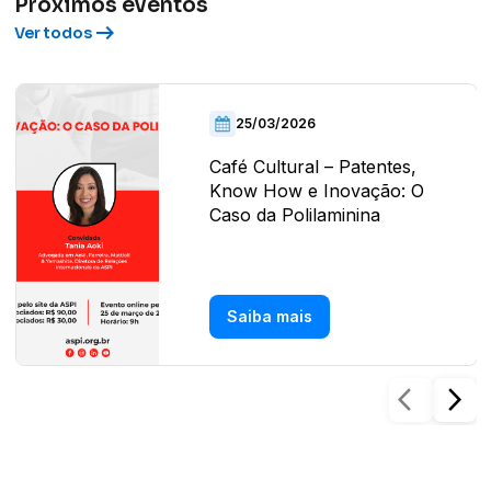
Próximos eventos
arrow_right_alt
Ver todos
25/03/2026
Café Cultural – Patentes,
Know How e Inovação: O
Caso da Polilaminina
Saiba mais
arrow_back_ios
arrow_forward_ios