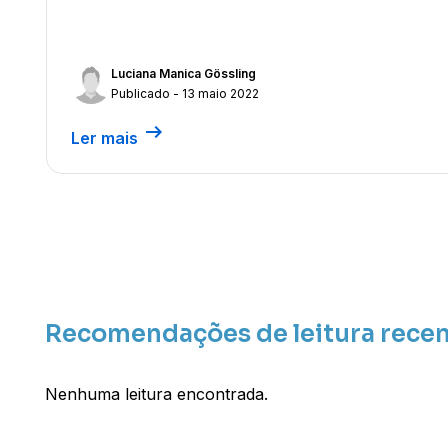
Luciana Manica Gössling
Publicado - 13 maio 2022
arrow_right_alt
Ler mais
Recomendações de leitura rece
Nenhuma leitura encontrada.