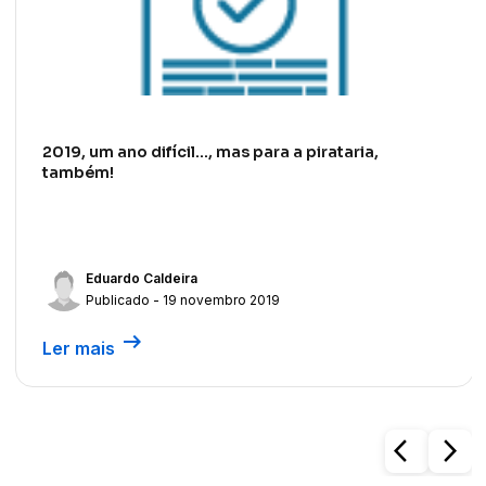
2019, um ano difícil…, mas para a pirataria,
também!
Eduardo Caldeira
Publicado - 19 novembro 2019
arrow_right_alt
Ler mais
arrow_back_ios
arrow_forward_ios