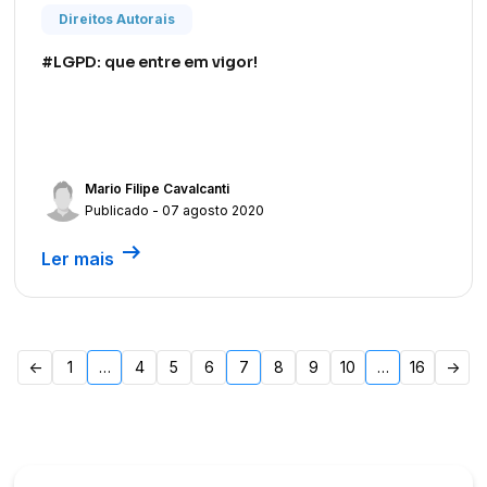
Direitos Autorais
#LGPD: que entre em vigor!
Mario Filipe Cavalcanti
Publicado - 07 agosto 2020
arrow_right_alt
Ler mais
Paginação
<-
1
…
4
5
6
7
8
9
10
…
16
->
de
posts