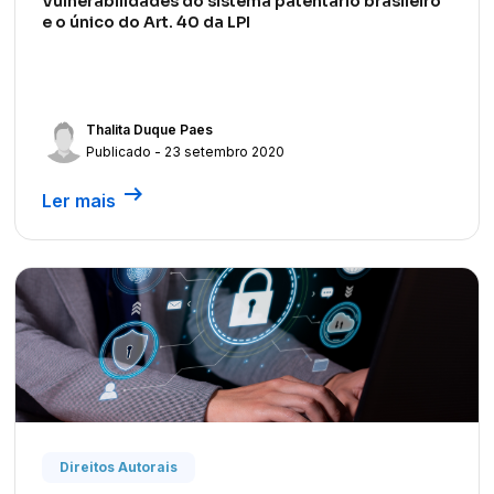
Vulnerabilidades do sistema patentário brasileiro
e o único do Art. 40 da LPI
Thalita Duque Paes
Publicado - 23 setembro 2020
arrow_right_alt
Ler mais
Direitos Autorais