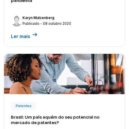
pandemia
Karyn Mutzenberg
Publicado - 08 outubro 2020
arrow_right_alt
Ler mais
Patentes
Brasil: Um país aquém do seu potencial no
mercado de patentes?