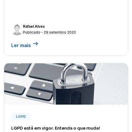
Rafael Alves
Publicado - 29 setembro 2020
arrow_right_alt
Ler mais
LGPD
LGPD está em vigor. Entenda o que muda!