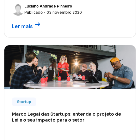
Luciano Andrade Pinheiro
Publicado - 03 novembro 2020
arrow_right_alt
Ler mais
Startup
Marco Legal das Startups: entenda o projeto de
Lei e o seu impacto para o setor