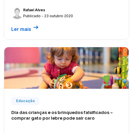
Rafael Alves
Publicado - 23 outubro 2020
arrow_right_alt
Ler mais
Educação
Dia das crianças e os brinquedos falsificados –
comprar gato por lebre pode sair caro