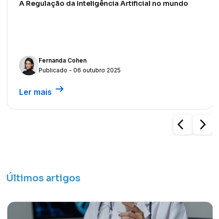
A Regulação da Inteligência Artificial no mundo
Fernanda Cohen
Publicado - 06 outubro 2025
arrow_right_alt
Ler mais
arrow_back_ios
arrow_forward_ios
Últimos artigos