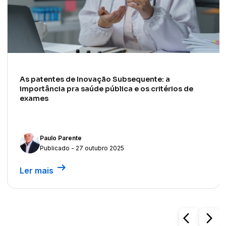
As patentes de Inovação Subsequente: a
importância pra saúde pública e os critérios de
exames
Paulo Parente
Publicado - 27 outubro 2025
arrow_right_alt
Ler mais
arrow_back_ios
arrow_forward_ios