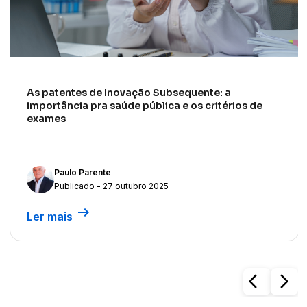
As patentes de Inovação Subsequente: a
importância pra saúde pública e os critérios de
exames
Paulo Parente
Publicado - 27 outubro 2025
arrow_right_alt
Ler mais
arrow_back_ios
arrow_forward_ios