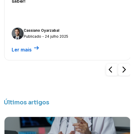
saber!
Cassiano Oyarzabal
Publicado - 24 julho 2025
arrow_right_alt
Ler mais
arrow_back_ios
arrow_forward_ios
Últimos artigos