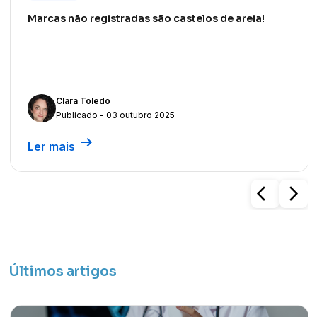
Marcas não registradas são castelos de areia!
Clara Toledo
Publicado - 03 outubro 2025
arrow_right_alt
Ler mais
arrow_back_ios
arrow_forward_ios
Últimos artigos