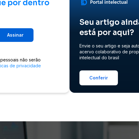
ue por dentro
Seu artigo aind
está por aqui?
Assinar
Envie o seu artigo e seja aut
acervo colaborativo de pro
intelectual do brasil
 pessoais não serão
ticas de privacidade
Conferir