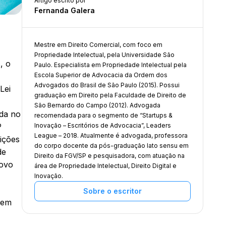
Artigo escrito por
Fernanda Galera
Mestre em Direito Comercial, com foco em
Propriedade Intelectual, pela Universidade São
, o
Paulo. Especialista em Propriedade Intelectual pela
Escola Superior de Advocacia da Ordem dos
Advogados do Brasil de São Paulo (2015). Possui
Lei
graduação em Direito pela Faculdade de Direito de
São Bernardo do Campo (2012). Advogada
ada no
recomendada para o segmento de “Startups &
º
Inovação – Escritórios de Advocacia”, Leaders
League – 2018. Atualmente é advogada, professora
ições
do corpo docente da pós-graduação lato sensu em
de
Direito da FGV/SP e pesquisadora, com atuação na
novo
área de Propriedade Intelectual, Direito Digital e
Inovação.
Sobre o escritor
bem