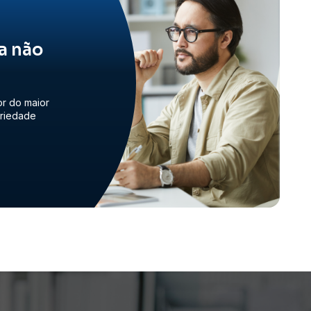
a não
or do maior
priedade