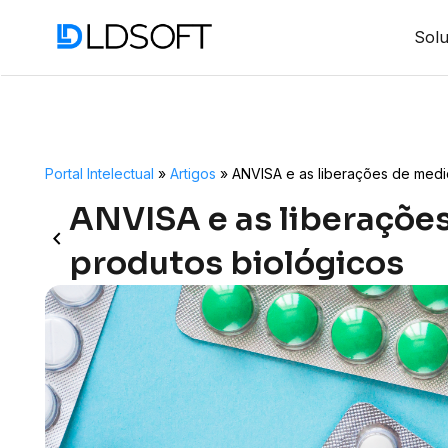
Sol
Portal Intelectual
»
Artigos
»
ANVISA e as liberações de medi
ANVISA e as liberaçõe
keyboard_arrow_left
produtos biológicos