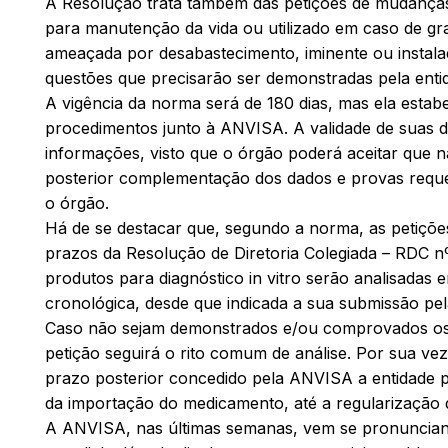
A Resolução trata também das petições de mudanças 
para manutenção da vida ou utilizado em caso de grave
ameaçada por desabastecimento, iminente ou instal
questões que precisarão ser demonstradas pela enti
A vigência da norma será de 180 dias, mas ela estab
procedimentos junto à ANVISA. A validade de suas 
informações, visto que o órgão poderá aceitar que 
posterior complementação dos dados e provas requ
o órgão.
Há de se destacar que, segundo a norma, as petiçõe
prazos da Resolução de Diretoria Colegiada – RDC nº
produtos para diagnóstico in vitro serão analisadas
cronológica, desde que indicada a sua submissão pel
Caso não sejam demonstrados e/ou comprovados os r
petição seguirá o rito comum de análise. Por sua v
prazo posterior concedido pela ANVISA a entidade 
da importação do medicamento, até a regularização 
A ANVISA, nas últimas semanas, vem se pronuncian