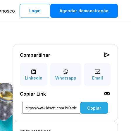
onosco
Login
Agendar demonstração
send
Compartilhar
Linkedin
Whatsapp
Email
link
Copiar Link
Copiar