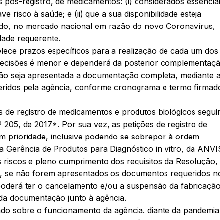
pós-registro, de medicamentos: (i) considerados essenciai
 risco à saúde; e (ii) que a sua disponibilidade esteja
ado, no mercado nacional em razão do novo Coronavírus,
dade requerente.
elece prazos específicos para a realização de cada um dos
decisões é menor e dependerá da posterior complementaçã
não seja apresentada a documentação completa, mediante 
eridos pela agência, conforme cronograma e termo firma
s de registro de medicamentos e produtos biológicos segui
 205, de 2017*. Por sua vez, as petições de registro de
 em prioridade, inclusive podendo se sobrepor à ordem
a Gerência de Produtos para Diagnóstico in vitro, da ANVI
iscos e pleno cumprimento dos requisitos da Resolução,
ez, se não forem apresentados os documentos requeridos n
poderá ter o cancelamento e/ou a suspensão da fabricaçã
da documentação junto à agência.
do sobre o funcionamento da agência. diante da pandemia