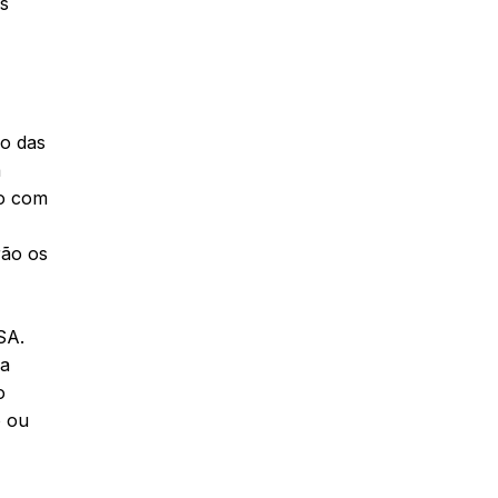
s
o das
a
do com
rão os
SA.
 a
o
o ou