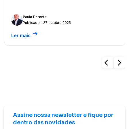
Paulo Parente
Publicado - 27 outubro 2025
arrow_right_alt
Ler mais
arrow_back_ios
arrow_forward_ios
Assine nossa newsletter e fique por
dentro das novidades