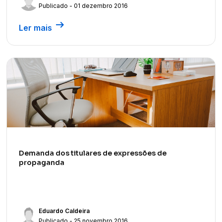
Publicado - 01 dezembro 2016
arrow_right_alt
Ler mais
Demanda dos titulares de expressões de
propaganda
Eduardo Caldeira
Publicado - 25 novembro 2016