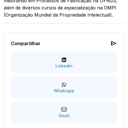
mestrando em Processos de Fabricação na UFRGS,
além de diversos cursos de especialização na OMPI
(Organização Mundial da Propriedade Intelectual).
send
Compartilhar
Linkedin
Whatsapp
Email