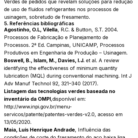
Verdes de pedidos que revelam soluções para redução
de uso de fluidos refrigerantes nos processos de
usinagem, sobretudo de fresamento.
5. Referências bibliográficas
Agostinho, O.L, Vilella
, R.C. & Button, S.T. 2004.
Processos de Fabricação e Planejamento de
Processos. 2ª Ed. Campinas, UNICAMP, Processos
Produtivos em Engenharia de Produção – Usinagem.
Boswell, B., Islam, M., Davies, I.J.
et al. A review
identifying the effectiveness of minimum quantity
lubrication (MQL) during conventional machining. Int J
Adv Manuf Technol 92, 321–340 (2017).
Listagem das tecnologias verdes baseada no
inventário da OMPI
,disponível em:
http://www.inpi.gov.br/menu-
servicos/patente/patentes-verdes-v2.0, acesso em
13/05/2020.
Maia, Luís Henrique Andrade
, Influência das
condições de corte do fresamento do aço baixa liga