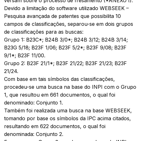
versam sobre o processo de fresamento (*ANEXO I).
Devido a limitação do software utilizado WEBSEEK –
Pesquisa avançada de patentes que possibilita 10
campos de classificações, separou-se em dois grupos
de classificações para as buscas:
Grupo 1: B23C*; B24B 3/0*; B24B 3/12; B24B 3/14;
B23G 5/18; B23F 1/06; B23F 5/2*; B23F 9/08; B23F
9/1*; B23F 11/00.
Grupo 2: B23F 21/1*; B23F 21/22; B23F 21/23; B23F
21/24.
Com base em tais símbolos das classificações,
procedeu-se uma busca na base do INPI com o Grupo
1, que resultou em 661 documentos, o qual foi
denominado: Conjunto 1.
Também foi realizada uma busca na base WEBSEEK,
tomando por base os símbolos da IPC acima citados,
resultando em 622 documentos, o qual foi
denominada: Conjunto 2.