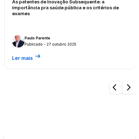
As patentes de Inovação Subsequente: a
importância pra saúde pública e os critérios de
exames
Paulo Parente
Publicado - 27 outubro 2025
arrow_right_alt
Ler mais
arrow_back_ios
arrow_forward_ios