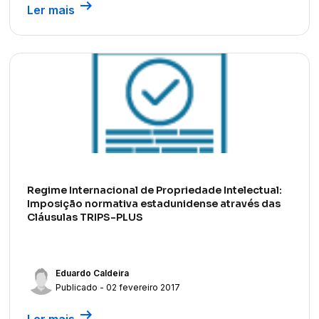
arrow_right_alt
Ler mais
Regime Internacional de Propriedade Intelectual:
Imposição normativa estadunidense através das
Cláusulas TRIPS-PLUS
Eduardo Caldeira
Publicado - 02 fevereiro 2017
arrow_right_alt
Ler mais