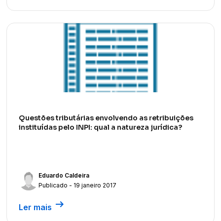
Questões tributárias envolvendo as retribuições
instituídas pelo INPI: qual a natureza jurídica?
Eduardo Caldeira
Publicado - 19 janeiro 2017
arrow_right_alt
Ler mais