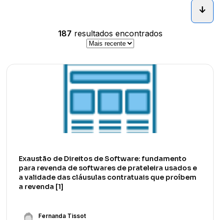
arrow_downward_alt
187
resultados encontrados
Exaustão de Direitos de Software: fundamento
para revenda de softwares de prateleira usados e
a validade das cláusulas contratuais que proíbem
a revenda [1]
Fernanda Tissot