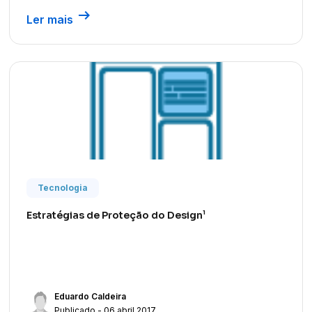
arrow_right_alt
Ler mais
Tecnologia
Estratégias de Proteção do Design¹
Eduardo Caldeira
Publicado - 06 abril 2017