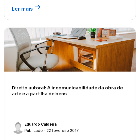
arrow_right_alt
Ler mais
Direito autoral: A incomunicabilidade da obra de
arte e a partilha de bens
Eduardo Caldeira
Publicado - 22 fevereiro 2017