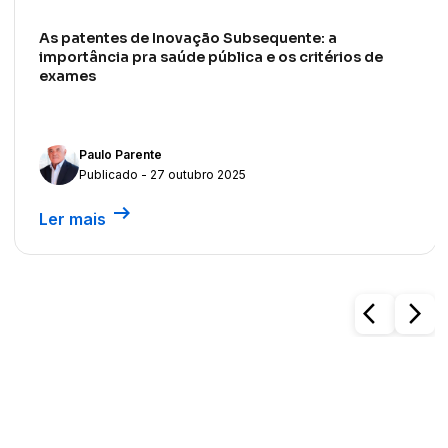
As patentes de Inovação Subsequente: a
importância pra saúde pública e os critérios de
exames
Paulo Parente
Publicado - 27 outubro 2025
arrow_right_alt
Ler mais
arrow_back_ios
arrow_forward_ios