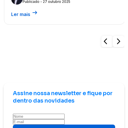
Publicado - 27 outubro 2025
arrow_right_alt
Ler mais
arrow_back_ios
arrow_forward_ios
Assine nossa newsletter e fique por
dentro das novidades