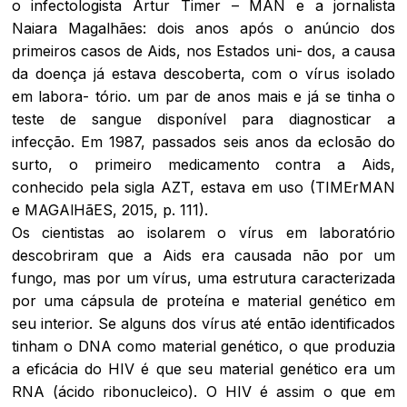
o infectologista Artur Timer – MAN e a jornalista
Naiara Magalhães: dois anos após o anúncio dos
primeiros casos de Aids, nos Estados uni- dos, a causa
da doença já estava descoberta, com o vírus isolado
em labora- tório. um par de anos mais e já se tinha o
teste de sangue disponível para diagnosticar a
infecção. Em 1987, passados seis anos da eclosão do
surto, o primeiro medicamento contra a Aids,
conhecido pela sigla AZT, estava em uso (TIMErMAN
e MAGAlHãES, 2015, p. 111).
Os cientistas ao isolarem o vírus em laboratório
descobriram que a Aids era causada não por um
fungo, mas por um vírus, uma estrutura caracterizada
por uma cápsula de proteína e material genético em
seu interior. Se alguns dos vírus até então identificados
tinham o DNA como material genético, o que produzia
a eficácia do HIV é que seu material genético era um
RNA (ácido ribonucleico). O HIV é assim o que em