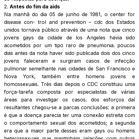
2.
Antes do fim da aids
Na manhã do dia 05 de junho de 1981, o center for
disease con- trol and prevention – cdc dos Estados
unidos tornava público através de uma nota que cinco
jovens
g
a
y
s
da cidade de los Angeles havia sido
acometidos por um tipo raro de pneumonia. poucos
dias antes da nota haver sido publicada dois dos cinco
jovens faleceram e surgiram casos de infecção
pulmonar semelhante nas cidades de San Francisco e
Nova York, também entre homens jovens e
homossexuais. Três dias depois o CDC constituiu uma
força-tarefa composta por especialistas de várias
áreas para investigar os casos. dos esforços daí
resultantes chegou-se a parcas conclusões: a primeira
é que a doença parecia ter uma conexão estreita com
o comportamento sexual dos acometidos; a segunda
era que a maior parte desses eram
gays
ou homens
heterossexuais que mantinham relações com outros