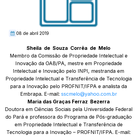
08 de abril 2019
S
he
i
l
a
de
S
ou
za
C
orrêa
de
M
el
o
Membro da Comissão de Propriedade Intelectual e
Inovação da OAB/PA, mestre em Propriedade
Intelectual e Inovação pelo INPI, mestranda em
Propriedade Intelectual e Transferência de Tecnologia
para a Inovação pelo PROFNIT/IFPA e analista da
Embrapa. E-mail:
sscmelo@yahoo.com.br
M
aria das
G
raças
F
erraz
B
ezerra
Doutora
em Ciências Sociais pela Universidade Federal
do Pará e professora do Programa de Pós-graduação
em Propriedade Intelectual e Transferência de
Tecnologia para a Inovação – PROFNIT/IFPA. E-mail: