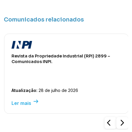
Comunicados relacionados
Revista da Propriedade Industrial (RPI) 2899 –
Comunicados INPI.
Atualização:
28 de julho de 2026
arrow_right_alt
Ler mais
arrow_back_ios
arrow_forward_ios