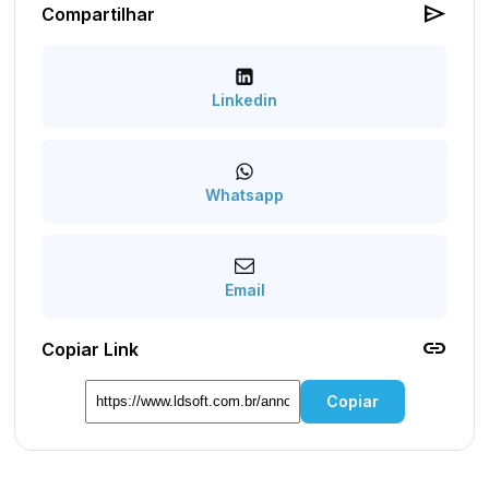
send
Compartilhar
Linkedin
Whatsapp
Email
link
Copiar Link
Copiar