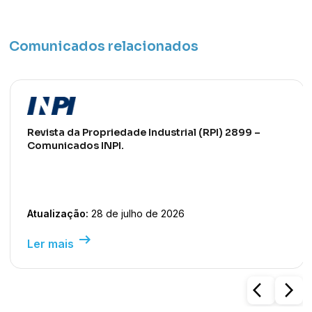
Comunicados relacionados
Revista da Propriedade Industrial (RPI) 2899 –
Comunicados INPI.
Atualização:
28 de julho de 2026
arrow_right_alt
Ler mais
arrow_back_ios
arrow_forward_ios