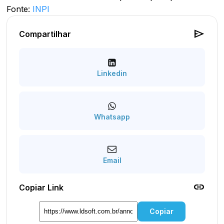
Fonte:
INPI
send
Compartilhar
Linkedin
Whatsapp
Email
link
Copiar Link
Copiar