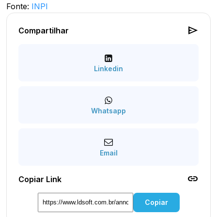
Fonte:
INPI
send
Compartilhar
Linkedin
Whatsapp
Email
link
Copiar Link
Copiar