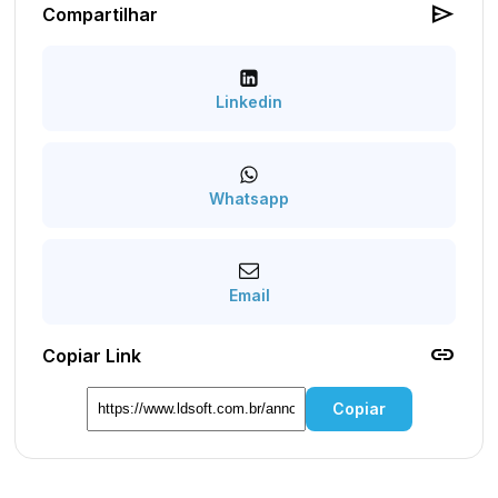
send
Compartilhar
Linkedin
Whatsapp
Email
link
Copiar Link
Copiar