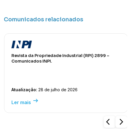
Comunicados relacionados
Revista da Propriedade Industrial (RPI) 2899 –
Comunicados INPI.
Atualização:
28 de julho de 2026
arrow_right_alt
Ler mais
arrow_back_ios
arrow_forward_ios