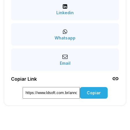
Linkedin
Whatsapp
Email
link
Copiar Link
Copiar