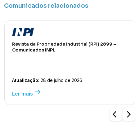
Comunicados relacionados
Revista da Propriedade Industrial (RPI) 2899 –
Comunicados INPI.
Atualização:
28 de julho de 2026
arrow_right_alt
Ler mais
arrow_back_ios
arrow_forward_ios