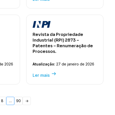
Revista da Propriedade
Industrial (RPI) 2873 –
Patentes – Renumeração de
Processos.
de 2026
Atualização:
27 de janeiro de 2026
arrow_right_alt
Ler mais
8
…
90
->