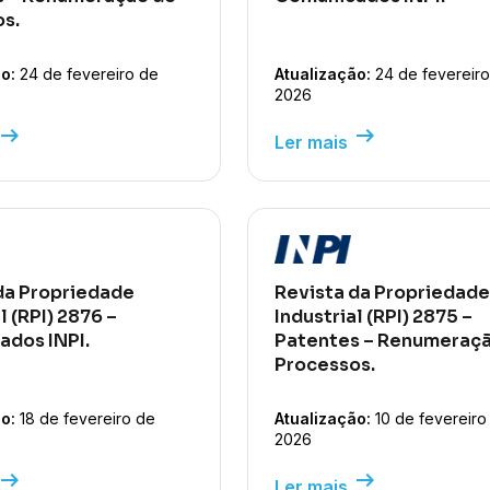
s.
o:
24 de fevereiro de
Atualização:
24 de fevereiro
2026
row_right_alt
arrow_right_alt
Ler mais
da Propriedade
Revista da Propriedade
l (RPI) 2876 –
Industrial (RPI) 2875 –
dos INPI.
Patentes – Renumeraçã
Processos.
o:
18 de fevereiro de
Atualização:
10 de fevereiro
2026
row_right_alt
arrow_right_alt
Ler mais