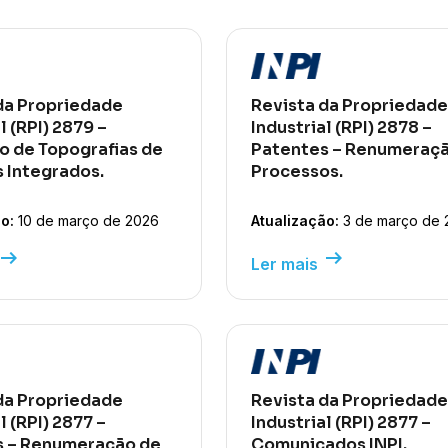
da Propriedade
Revista da Propriedade
l (RPI) 2879 –
Industrial (RPI) 2878 –
 de Topografias de
Patentes – Renumeraçã
s Integrados.
Processos.
o:
10 de março de 2026
Atualização:
3 de março de 
row_right_alt
arrow_right_alt
Ler mais
da Propriedade
Revista da Propriedade
l (RPI) 2877 –
Industrial (RPI) 2877 –
s – Renumeração de
Comunicados INPI.