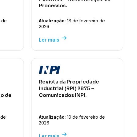
Processos.
 de
Atualização:
18 de fevereiro de
2026
arrow_right_alt
Ler mais
Revista da Propriedade
Industrial (RPI) 2875 –
o de
Comunicados INPI.
 de
Atualização:
10 de fevereiro de
2026
arrow_right_alt
Ler mais