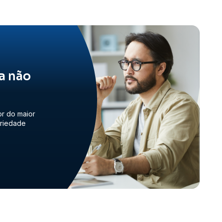
a não
or do maior
priedade