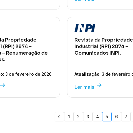
da Propriedade
Revista da Propriedade
l (RPI) 2874 –
Industrial (RPI) 2874 –
s – Renumeração de
Comunicados INPI.
s.
o:
3 de fevereiro de 2026
Atualização:
3 de fevereiro 
row_right_alt
arrow_right_alt
Ler mais
<-
1
2
3
4
5
6
7