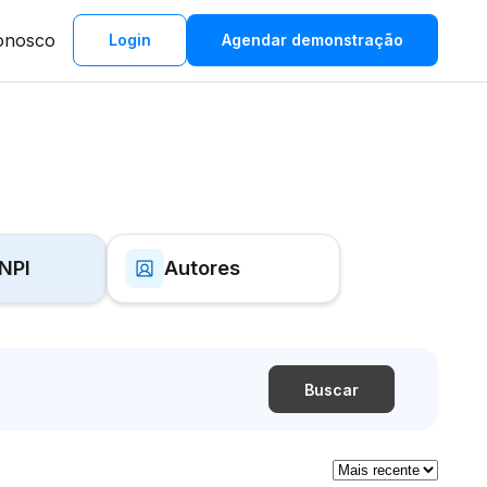
onosco
Login
Agendar demonstração
INPI
Autores
Buscar