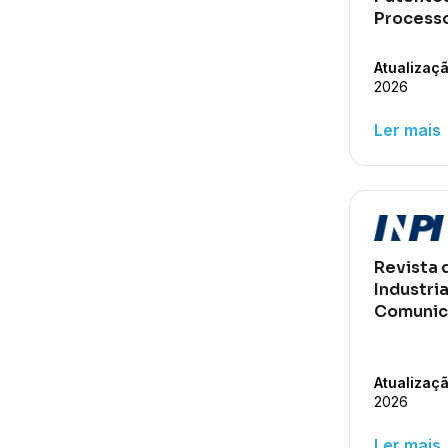
Processo
2016
Atualizaçã
2026
ar
Ler mais
Revista 
Industria
Comunica
Atualizaçã
2026
ar
Ler mais