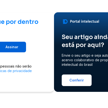
ue por dentro
Seu artigo aind
está por aqui?
Assinar
Envie o seu artigo e seja aut
acervo colaborativo de pro
intelectual do brasil
 pessoais não serão
ticas de privacidade
Conferir