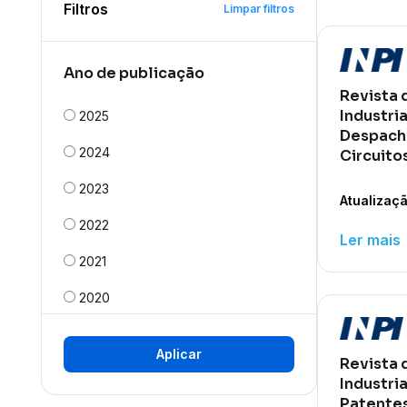
Filtros
Limpar filtros
Ano de publicação
Revista 
Industria
2025
Despacho
2024
Circuito
2023
Atualizaçã
2022
ar
Ler mais
2021
2020
2019
Aplicar
Revista 
2018
Industria
Patente
2017