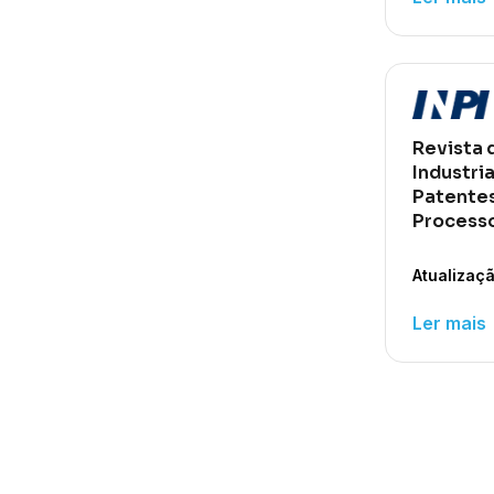
Revista 
Industria
Patente
Processo
Atualizaçã
ar
Ler mais
Paginação
de
posts