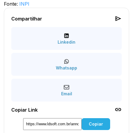
Fonte:
INPI
send
Compartilhar
Linkedin
Whatsapp
Email
link
Copiar Link
Copiar