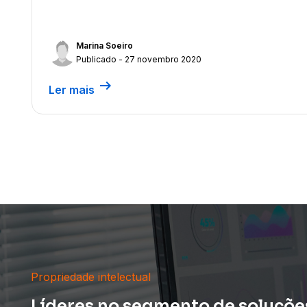
Marina Soeiro
Publicado - 27 novembro 2020
arrow_right_alt
Ler mais
Propriedade intelectual
Líderes no segmento de soluções